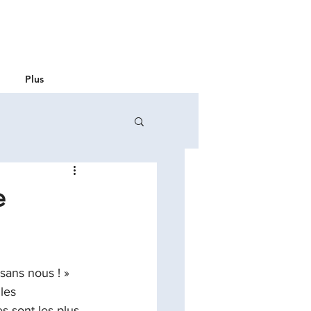
Plus
e
 sans nous ! » 
les 
s sont les plus 