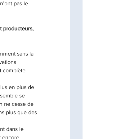
’ont pas le 
et producteurs, 
amment sans la 
vations 
et complète 
plus en plus de 
 semble se 
on ne cesse de 
ens plus que des 
nt dans le 
t encore, 