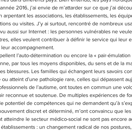
’année 2016, j’ai envie de m’attarder sur ce que j’ai décou
 arpentant les associations, les établissements, les équip
ons ou visites. J’y ai surtout, rencontré de nombreux usag
 vu aussi sur Internet : les personnes vulnérables ne veule
es, elles veulent contribuer à définir le service qui leur e
re leur accompagnement.
lent l’auto-détermination ou encore la « pair-émulation »
nne, par tous les moyens disponibles, du sens et de la maî
les blessures. Les familles qui échangent leurs savoirs co
ou atteint d’une pathologie rare, celles qui dépassent au
ofessionnels de l’autisme, ont toutes en commun une volo
voir reconnue et soutenue. De multiples expériences de f
le potentiel de compétences qui ne demandent qu’à s’ex
 mouvement discret et déterminé, m’ont convaincu que les
 atteindre le secteur médico-social ne sont pas encore 
 établissements : un changement radical de nos postures, e