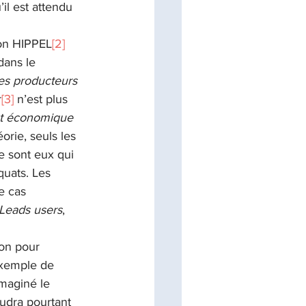
il est attendu 
von HIPPEL
[2]
ans le 
les producteurs 
r
[3]
 n’est plus 
nt économique 
orie, seuls les 
e sont eux qui 
quats. Les 
e cas 
Leads users
, 
ion pour 
exemple de 
maginé le 
udra pourtant 