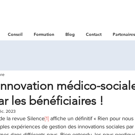
Conseil
Formation
Blog
Contact
Partenaires
ure
’innovation médico-social
r les bénéficiaires !
éc. 2023
 de la revue Silence
[1]
 affiche un définitif « Rien pour nous
iples expériences de gestion des innovations sociales par 
es dans différents pays. Bien entendu, les pays nordique