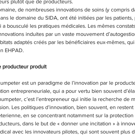
teurs plutôt que de producteurs.
omaine, de nombreuses innovations de soins (y compris d
 dans le domaine du SIDA, ont été initiées par les patients, 
i a bousculé les pratiques médicales. Les mêmes constats
 innovations induites par un vaste mouvement d’autogestio
abitats adaptés créés par les bénéficiaires eux-mêmes, qui
s en EHPAD.
le producteur produit
mpeter est un paradigme de l’innovation par le producteur
tion entrepreneuriale, qui a pour vertu bien souvent d’élar
humpeter, c’est l’entrepreneur qui initie la recherche de 
usion. Les politiques d’innovation, bien souvent, en restent 
terienne, en se concentrant notamment sur la protection d
oducteurs, dans le but de « donner une incitation » à innove
dical avec les innovateurs pilotes, qui sont souvent plus 