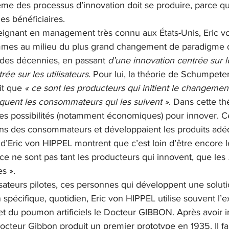
me des processus d’innovation doit se produire, parce qu’
es bénéficiaires.
eignant en management très connu aux États-Unis, Eric 
mes au milieu du plus grand changement de paradigme d
es décennies, en passant
 d’une innovation centrée sur 
ée sur les utilisateurs.
 Pour lui, la théorie de Schumpete
it que 
« ce sont les producteurs qui initient le changeme
uquent les consommateurs qui les suivent »
. Dans cette thé
les possibilités (notamment économiques) pour innover. C
oins des consommateurs et développaient les produits adé
d’Eric von HIPPEL montrent que c’est loin d’être encore l
, ce ne sont pas tant les producteurs qui innovent, que les 
es ». 
ilisateurs pilotes, ces personnes qui développent une solut
spécifique, quotidien, Eric von HIPPEL utilise souvent l’
et du poumon artificiels le Docteur GIBBON. Après avoir i
octeur Gibbon produit un premier prototype en 1935. Il fa