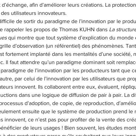
 d’échange, afin d’améliorer leurs créations. La protection
des utilisateurs innovateurs. 
difficile de sortir du paradigme de l’innovation par le prod
 de rappeler les propos de Thomas KUHN dans 
La structur
ues
 qui montre que tout système d’explication du monde es
 grille d’observation (un référentiel) des phénomènes. Tan
t fortement implanté dans les mentalités d’une société, 
c. Il faut attendre qu’un paradigme dominant soit remplac
paradigme de l’innovation par les producteurs tant que ce
utre, par celui de l’innovation par les utilisateurs que pr
ateurs innovent. Ils collaborent entre eux, évaluent, répliq
ctions dans une logique de diffusion de pair à pair. La dif
processus d’adoption, de copie, de reproduction, d’amélio
seulement ensuite que le système de production prend le re
ns innovent, ce n’est pas pour profiter de la vente des créa
néficier de leurs usages ! Bien souvent, les études montr