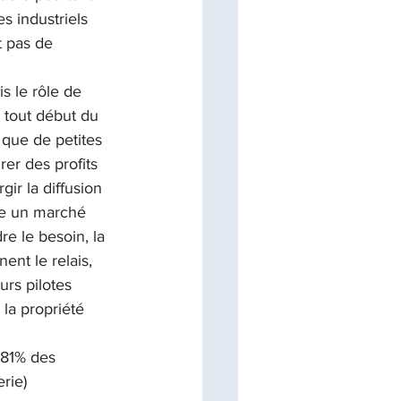
s industriels 
t pas de 
s le rôle de 
u tout début du 
 que de petites 
er des profits 
ir la diffusion 
dre un marché 
e le besoin, la 
nt le relais, 
urs pilotes 
 la propriété 
 81% des 
rie) 