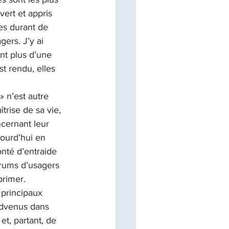
vert et appris 
es durant de 
ers. J’y ai 
nt plus d’une 
st rendu, elles 
 n’est autre 
trise de sa vie, 
ncernant leur 
jourd’hui en 
nté d’entraide 
orums d’usagers 
primer.
 principaux 
advenus dans 
t, partant, de 