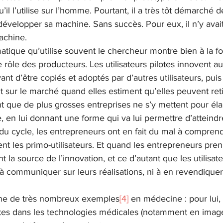
il l’utilise sur l’homme. Pourtant, il a très tôt démarché de
à développer sa machine. Sans succès. Pour eux, il n’y avai
achine. 
que qu’utilise souvent le chercheur montre bien à la foi
t le rôle des producteurs. Les utilisateurs pilotes innovent a
ant d’être copiés et adoptés par d’autres utilisateurs, puis
t sur le marché quand elles estiment qu’elles peuvent retir
que de plus grosses entreprises ne s’y mettent pour élarg
ale, en lui donnant une forme qui va lui permettre d’attein
 du cycle, les entrepreneurs ont en fait du mal à comprendr
 les primo-utilisateurs. Et quand les entrepreneurs prenne
t la source de l’innovation, et ce d’autant que les utilisate
n à communiquer sur leurs réalisations, ni à en revendiquer
ne de très nombreux exemples
[4]
 en médecine : pour lui,
tes dans les technologies médicales (notamment en image