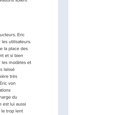
vations soient 
cteurs. Eric 
s utilisateurs. 
 la place des 
t et si bien 
r les modèles et 
s laissé 
ière très 
Eric von 
tions 
 marge du 
est lui aussi 
le trop lent 