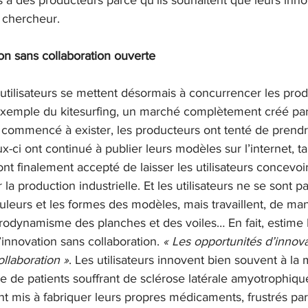
ns à des producteurs parce qu’ils souhaitent que leurs inno
e chercheur. 
ion sans collaboration ouverte
ilisateurs se mettent désormais à concurrencer les produ
xemple du kitesurfing, un marché complètement créé par le
commencé à exister, les producteurs ont tenté de prendre
x-ci ont continué à publier leurs modèles sur l’internet, tan
nt finalement accepté de laisser les utilisateurs concevoi
la production industrielle. Et les utilisateurs ne se sont pa
leurs et les formes des modèles, mais travaillent, de man
aérodynamisme des planches et des voiles… En fait, estime 
’innovation sans collaboration. 
« Les opportunités d’innova
ollaboration »
. Les utilisateurs innovent bien souvent à la
 de patients souffrant de sclérose latérale amyotrophique 
sont mis à fabriquer leurs propres médicaments, frustrés par 