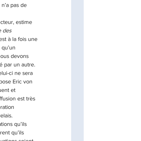
 n’a pas de 
ucteur, estime 
e des 
t à la fois une 
t qu’un 
nous devons 
é par un autre. 
lui-ci ne sera 
opose Eric von 
uent et 
fusion est très 
ration 
lais. 
tions qu’ils 
ent qu’ils 